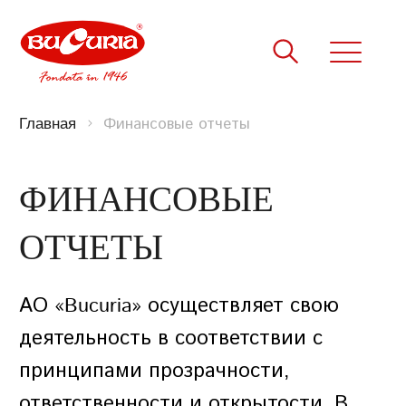
Финансовые отчеты
Главная
ВОССТАНОВЛЕНИЕ
ФИНАНСОВЫЕ
ПАРОЛЯ
ОТЧЕТЫ
Введите e-mail, указанный на сайте
ИМЯ И ФАМИЛИЯ
при регистрации
ИМЯ И ФАМИЛИЯ
АО «Bucuria» осуществляет свою
EMAIL
EMAIL
деятельность в соответствии с
принципами прозрачности,
EMAIL
ответственности и открытости. В
EMAIL