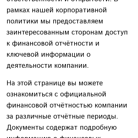
рамках нашей корпоративной
ПАРОЛЬ
политики мы предоставляем
PHONE
ОТПРАВИТЬ
заинтересованным сторонам доступ
PHONE
к финансовой отчётности и
Забыли пароль?
СОЗДАТЬ УЧЕТНУЮ ЗАПИСЬ
ключевой информации о
ВОЙТИ
деятельности компании.
ВОЙТИ
ДАТА РОЖДЕНИЯ
ДАТА РОЖДЕНИЯ
На этой странице вы можете
ознакомиться с официальной
финансовой отчётностью компании
КОД УЧАСТНИКА ПРОГРАММЫ
за различные отчётные периоды.
ЛОЯЛЬНОСТИ
Документы содержат подробную
СОЗДАТЬ УЧЕТНУЮ