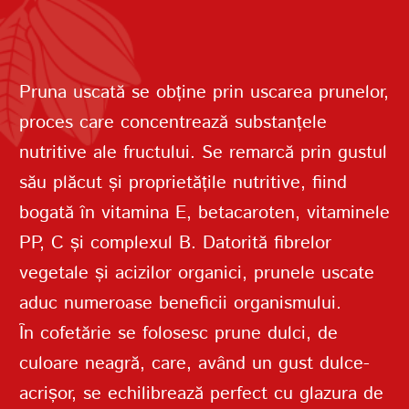
PAROLĂ
Pruna uscată se obține prin uscarea prunelor,
proces care concentrează substanțele
REPETAȚI PAROLA
nutritive ale fructului. Se remarcă prin gustul
său plăcut și proprietățile nutritive, fiind
bogată în vitamina E, betacaroten, vitaminele
PP, C și complexul B. Datorită fibrelor
vegetale și acizilor organici, prunele uscate
aduc numeroase beneficii organismului.
CREAȚI UN CONT
În cofetărie se folosesc prune dulci, de
culoare neagră, care, având un gust dulce-
acrișor, se echilibrează perfect cu glazura de