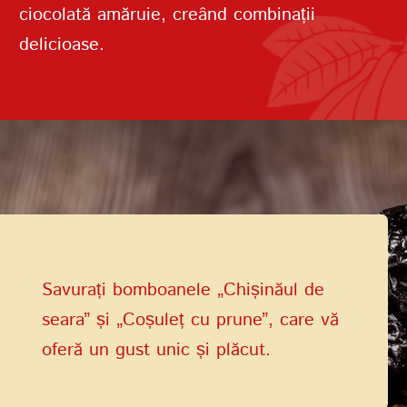
ciocolată amăruie, creând combinații
delicioase.
Termenii de
furnizare a serviciilor
Politica de confidențialitate
Savurați bomboanele „Chișinăul de
seara” și „Coșuleț cu prune”, care vă
oferă un gust unic și plăcut.