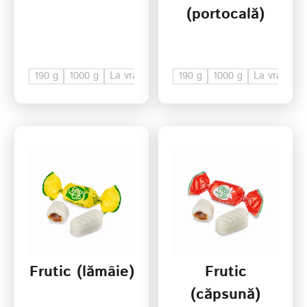
(portocală)
190 g
1000 g
La vrac
190 g
1000 g
La vrac
Frutic (lămâie)
Frutic
(căpsună)