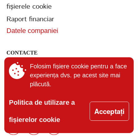
fișierele cookie
Raport financiar
Datele companiei
CONTACTE
+373 (22) 895-600
Folosim fișiere cookie pentru a face
experiența dvs. pe acest site mai
office@bucuria.md
plăcută.
S.A. Bucuria MD-2004, or.
Chisinau, str. Columna, 162
Politica de utilizare a
Acceptați
fișierelor cookie