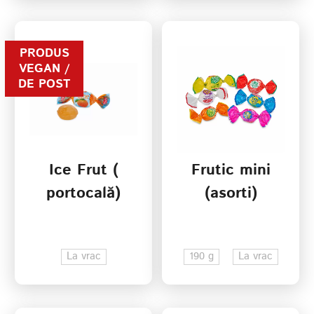
PRODUS
VEGAN /
DE POST
Ice Frut (
Frutic mini
portocală)
(asorti)
La vrac
190 g
La vrac