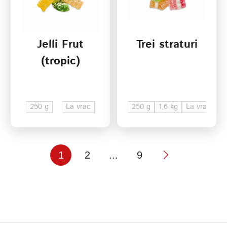
Jelli Frut
Trei straturi
(tropic)
250 g
La vrac
250 g
1,6 kg
La vrac
1
2
...
9