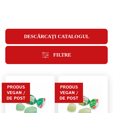
PAROLĂ
DESCĂRCAȚI CATALOGUL
REPETAȚI PAROLA
FILTRE
CREAȚI UN CONT
PRODUS
PRODUS
VEGAN /
VEGAN /
DE POST
DE POST