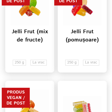
DE POST
DE POST
Jelli Frut (mix
Jelli Frut
de fructe)
(pomușoare)
250 g
La vrac
250 g
La vrac
PRODUS
VEGAN /
DE POST