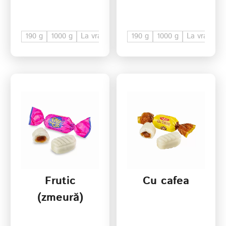
190 g
1000 g
La vrac
190 g
1000 g
La vrac
Frutic
Cu cafea
(zmeură)