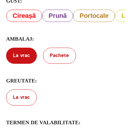
GUST:
Cireașă
Prună
Portocale
Lă
Termenii de
furnizare a serviciilor
Politica de confidențialitate
AMBALAJ:
La vrac
Pachete
GREUTATE:
La vrac
TERMEN DE VALABILITATE: