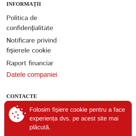
INFORMAȚII
Politica de
confidențialitate
Notificare privind
fișierele cookie
Raport financiar
Datele companiei
CONTACTE
+373 (22) 895-600
Folosim fișiere cookie pentru a face
experiența dvs. pe acest site mai
office@bucuria.md
plăcută.
S.A. Bucuria MD-2004, or.