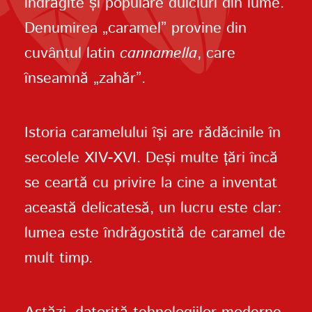
îndrăgite și populare dulciuri din lume.
Denumirea „caramel” provine din
cuvântul latin
cannamella
, care
înseamnă „zahăr”.
Istoria caramelului își are rădăcinile în
secolele XIV-XVI. Deși multe țări încă
se ceartă cu privire la cine a inventat
această delicatesă, un lucru este clar:
lumea este îndrăgostită de caramel de
mult timp.