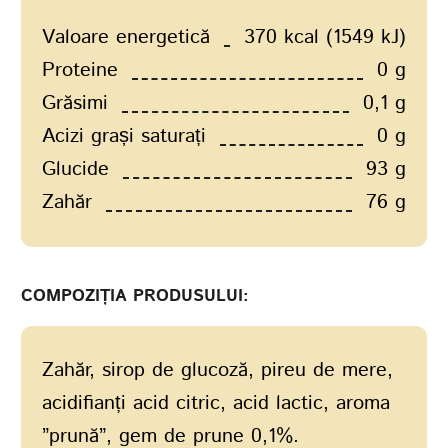
Valoare energetică
370 kcal (1549 kJ)
Proteine
0 g
Grăsimi
0,1 g
Acizi grași saturați
0 g
Glucide
93 g
Zahăr
76 g
COMPOZIȚIA PRODUSULUI:
Zahăr, sirop de glucoză, pireu de mere,
acidifianți acid citric, acid lactic, aroma
”prună”, gem de prune 0,1%.