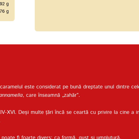
92 g
76 g
aramelul este considerat pe bună dreptate unul dintre cele
annamella
, care înseamnă „zahăr”.
XIV-XVI. Deși multe țări încă se ceartă cu privire la cine a 
.
 poate fi foarte divers: ca formă, gust și umplutură.