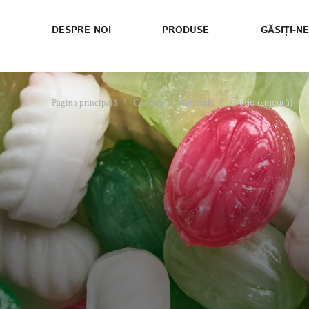
DESPRE NOI
PRODUSE
GĂSIȚI-NE
Frutic (zmeură)
Pagina principală
Catalog
Caramelă