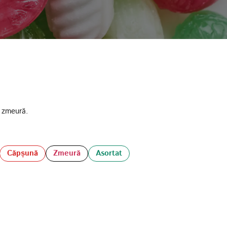
 zmeură.
Căpșună
Zmeură
Asortat