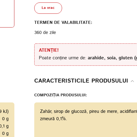
La vrac
Termenii de furnizare a
serviciilor
Politica de confidențialitate
TERMEN DE VALABILITATE:
360 de zile
ATENȚIE!
Poate conține urme de:
arahide, soia, gluten (
CARACTERISTICILE PRODUSULUI
COMPOZIȚIA PRODUSULUI:
9 kJ)
Zahăr, sirop de glucoză, pireu de mere, acidifian
0 g
zmeură 0,1%.
0,1 g
0 g