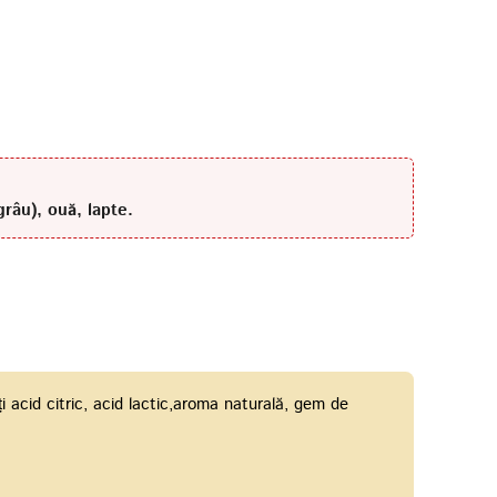
grâu), ouă, lapte.
ți acid citric, acid lactic,aroma naturală, gem de