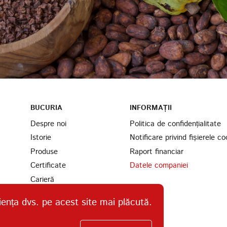
BUCURIA
INFORMAȚII
Despre noi
Politica de confidențialitate
Istorie
Notificare privind fișierele co
Produse
Raport financiar
Certificate
Datele companiei
Carieră
Parteneri
iența dvs. pe acest site mai plăcută.
Găsiți-ne
Ingrediente