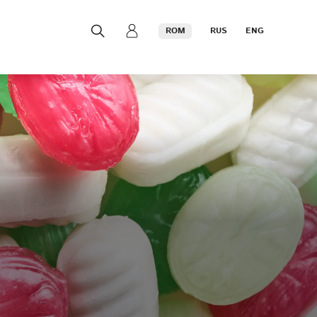
ROM
RUS
ENG