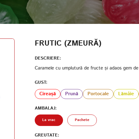
AUTENTIFICARE
DATA NAȘTERII
CODUL PARTICIPANTULUI PROGRAMULUI DE LOIALITATE
FRUTIC (ZMEURĂ)
CREAȚI UN CONT
PAROLĂ
DESCRIERE:
Caramele cu umplutură de fructe și adaos gem de
REPETAȚI PAROLA
GUST:
Cireașă
Prună
Portocale
Lămâie
AMBALAJ:
CREAȚI UN CONT
La vrac
Pachete
GREUTATE: