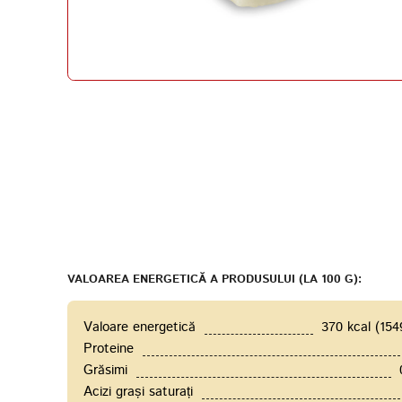
VALOAREA ENERGETICĂ A PRODUSULUI (LA 100 G):
Valoare energetică
370 kcal (154
Proteine
Grăsimi
Acizi grași saturați