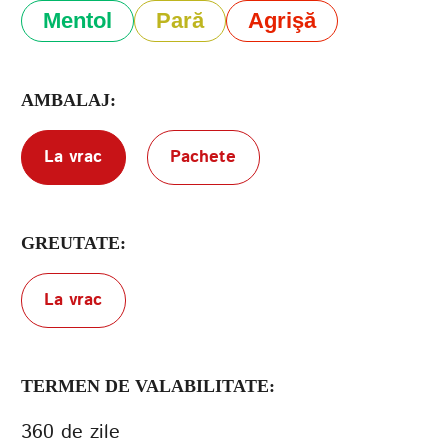
Mentol
Pară
Agrişă
Termenii de
furnizare a serviciilor
Politica de confidențialitate
AMBALAJ:
La vrac
Pachete
GREUTATE:
La vrac
TERMEN DE VALABILITATE:
360 de zile