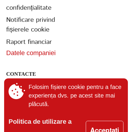
confidențialitate
Notificare privind
fișierele cookie
Raport financiar
Datele companiei
CONTACTE
+373 (22) 895-600
Folosim fișiere cookie pentru a face
experiența dvs. pe acest site mai
office@bucuria.md
plăcută.
S.A. Bucuria MD-2004, or.
Chisinau, str. Columna, 162
Politica de utilizare a
Acceptați