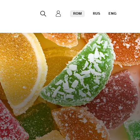
ROM
RUS
ENG