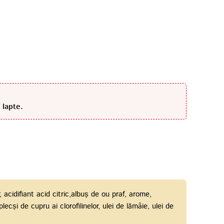
 lapte.
 acidifiant acid citric,albuș de ou praf, arome,
cși de cupru ai clorofilinelor, ulei de lămâie, ulei de