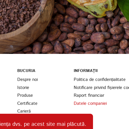
BUCURIA
INFORMAȚII
Despre noi
Politica de confidențialitate
Istorie
Notificare privind fișierele co
Produse
Raport financiar
Certificate
Datele companiei
Carieră
Parteneri
iența dvs. pe acest site mai plăcută.
Găsiți-ne