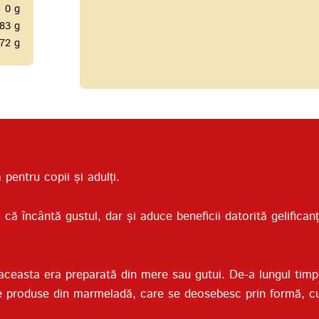
0 g
83 g
72 g
entru copii și adulți.
ă încântă gustul, dar și aduce beneficii datorită gelificanț
, aceasta era preparată din mere sau gutui. De-a lungul timp
 de produse din marmeladă, care se deosebesc prin formă, c