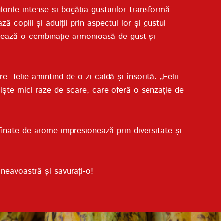
orile intense și bogăția gusturilor transformă
 copiii și adulții prin aspectul lor și gustul
creează o combinație armonioasă de gust și
e felie amintind de o zi caldă și însorită. „Felii
niște mici raze de soare, care oferă o senzație de
afinate de arome impresionează prin diversitate și
neavoastră și savurați-o!