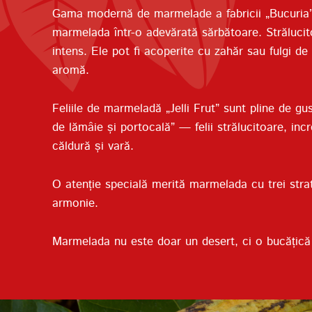
Gama modernă de marmelade a fabricii „Bucuria” po
marmelada într-o adevărată sărbătoare. Strălucitoa
intens. Ele pot fi acoperite cu zahăr sau fulgi 
aromă.
Feliile de marmeladă „Jelli Frut” sunt pline de gus
de lămâie și portocală” — felii strălucitoare, in
căldură și vară.
O atenție specială merită marmelada cu trei strat
armonie.
Marmelada nu este doar un desert, ci o bucățică 