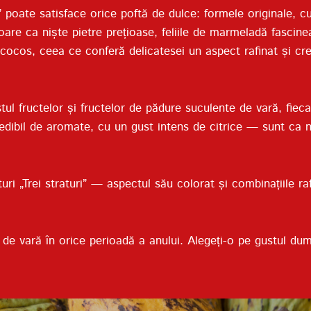
ate satisface orice poftă de dulce: formele originale, cul
re ca niște pietre prețioase, feliile de marmeladă fascinează
de cocos, ceea ce conferă delicatesei un aspect rafinat și 
tul fructelor și fructelor de pădure suculente de vară, fiecar
credibil de aromate, cu un gust intens de citrice — sunt ca 
uri „Trei straturi” — aspectul său colorat și combinațiile r
de vară în orice perioadă a anului. Alegeți-o pe gustul dum