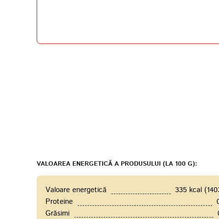
VALOAREA ENERGETICĂ A PRODUSULUI (LA 100 G):
Valoare energetică
335 kcal (140
Proteine
Grăsimi