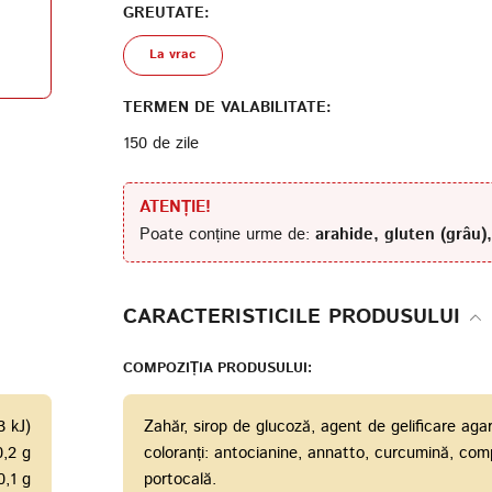
GREUTATE:
La vrac
Termenii de furnizare a
serviciilor
Politica de confidențialitate
TERMEN DE VALABILITATE:
150 de zile
ATENȚIE!
Poate conține urme de:
arahide, gluten (grâu),
CARACTERISTICILE PRODUSULUI
COMPOZIȚIA PRODUSULUI:
3 kJ)
Zahăr, sirop de glucoză, agent de gelificare agar,
0,2 g
coloranți: antocianine, annatto, curcumină, comple
0,1 g
portocală.