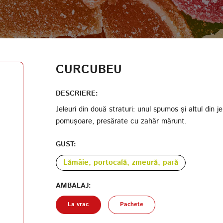
AUTENTIFICARE
DATA NAȘTERII
CODUL PARTICIPANTULUI PROGRAMULUI DE LOIALITATE
CURCUBEU
CREAȚI UN CONT
PAROLĂ
DESCRIERE:
Jeleuri din două straturi: unul spumos și altul din j
pomușoare, presărate cu zahăr mărunt.
REPETAȚI PAROLA
GUST:
Lămâie, portocală, zmeură, pară
AMBALAJ:
CREAȚI UN CONT
La vrac
Pachete