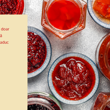
 doar
tă
 aduc