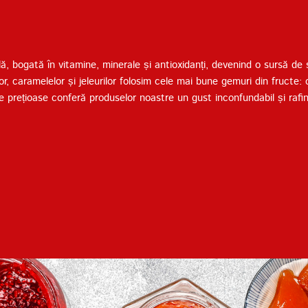
Termenii de furnizare a
serviciilor
Politica de confidențialitate
 bogată în vitamine, minerale și antioxidanți, devenind o sursă de să
 caramelelor și jeleurilor folosim cele mai bune gemuri din fructe: 
e prețioase conferă produselor noastre un gust inconfundabil și rafi