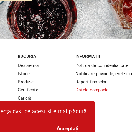
BUCURIA
INFORMAȚII
Despre noi
Politica de confidențialitate
Istorie
Notificare privind fișierele co
Produse
Raport financiar
Certificate
Datele companiei
Carieră
Parteneri
iența dvs. pe acest site mai plăcută.
Găsiți-ne
Ingrediente
Acceptați
Contacte