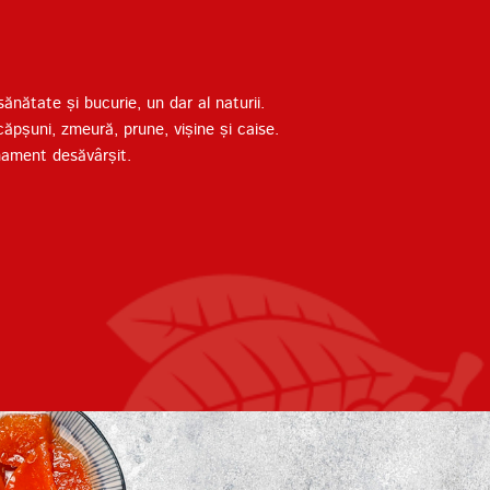
nătate și bucurie, un dar al naturii.
căpșuni, zmeură, prune, vișine și caise.
nament desăvârșit.