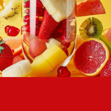
AUTENTIFICARE
DATA NAȘTERII
CODUL PARTICIPANTULUI PROGRAMULUI DE LOIALITATE
CREAȚI UN CONT
PAROLĂ
REPETAȚI PAROLA
CREAȚI UN CONT