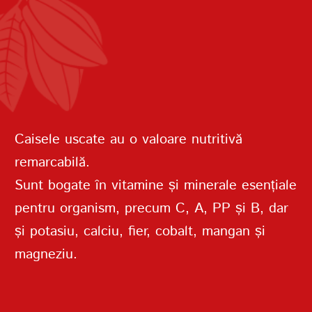
PAROLĂ
REPETAȚI PAROLA
Caisele uscate au o valoare nutritivă
remarcabilă.
Sunt bogate în vitamine și minerale esențiale
pentru organism, precum C, A, PP și B, dar
și potasiu, calciu, fier, cobalt, mangan și
CREAȚI UN CONT
magneziu.