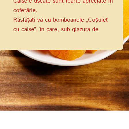
Caisele uscate sunt foarte apreciate în
cofetărie.
Răsfățați-vă cu bomboanele „Coșuleț
cu caise”, în care, sub glazura de
ciocolată clasică, se ascunde o
adevărată comoară – caisă suculentă,
plină de prospețime și energie solară.