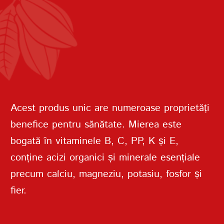
PAROLĂ
REPETAȚI PAROLA
Acest produs unic are numeroase proprietăți
benefice pentru sănătate. Mierea este
bogată în vitaminele B, C, PP, K și E,
conține acizi organici și minerale esențiale
CREAȚI UN CONT
precum calciu, magneziu, potasiu, fosfor și
fier.