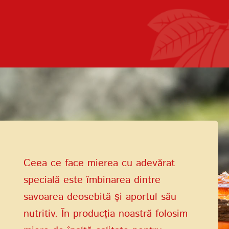
Termenii de
furnizare a serviciilor
Politica de confidențialitate
Ceea ce face mierea cu adevărat
specială este îmbinarea dintre
savoarea deosebită și aportul său
nutritiv. În producția noastră folosim