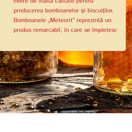
miere de înaltă calitate pentru
producerea bomboanelor și biscuiților.
Bomboanele „Meteorit” reprezintă un
produs remarcabil, în care se împletesc
armonios două daruri ale naturii:
arahidele și mierea de culoarea razelor
solare și parfumul florilor.