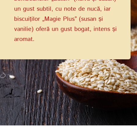
un gust subtil, cu note de nucă, iar
biscuiților „Magie Plus” (susan și
vanilie) oferă un gust bogat, intens și
aromat.