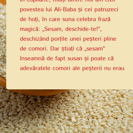
povestea lui Ali-Baba și cei patruzeci
PAROLĂ
PHONE
TRIMITEȚI
de hoți, în care suna celebra frază
magică: „Sesam, deschide-te!”,
CREAȚI UN CONT
deschizând porțile unei peșteri pline
PHONE
Ați uitat parola?
de comori. Dar știați că „sesam”
AUTENTIFICARE
DATA NAȘTERII
înseamnă de fapt susan și poate că
AUTENTIFICARE
adevăratele comori ale peșterii nu erau
pietrele prețioase, ci sănătatea și
DATA NAȘTERII
vitalitatea pe care aceste semințe
CODUL PARTICIPANTULUI PROGRAMULUI DE
vindecătoare le pot oferi?
LOIALITATE
CREAȚI UN CONT