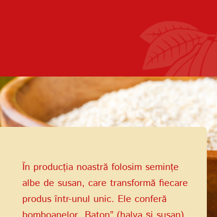
Termenii de
furnizare a serviciilor
Politica de confidențialitate
În producția noastră folosim semințe
albe de susan, care transformă fiecare
produs într-unul unic. Ele conferă
bomboanelor „Baton” (halva și susan)