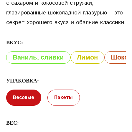
с сахаром и кокосовой стружки,
глазированные шоколадной глазурью – это
секрет хорошего вкуса и обаяние классики.
ВКУС:
Условия предоставления услуг
Политика
Ваниль, сливки
Лимон
Шокол
конфиденциальности
УПАКОВКА:
Весовые
Пакеты
ВЕС: