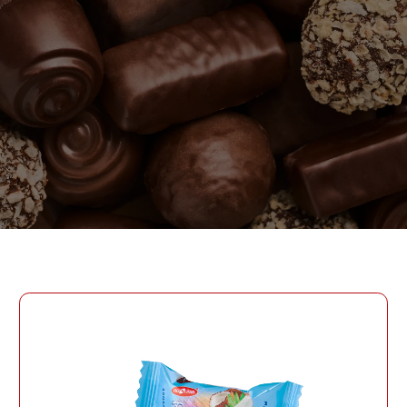
ПАРОЛЬ
PHONE
ОТПРАВИТЬ
PHONE
Забыли пароль?
СОЗДАТЬ УЧЕТНУЮ ЗАПИСЬ
ВОЙТИ
ВОЙТИ
ДАТА РОЖДЕНИЯ
ДАТА РОЖДЕНИЯ
КОД УЧАСТНИКА ПРОГРАММЫ
ЛОЯЛЬНОСТИ
СОЗДАТЬ УЧЕТНУЮ